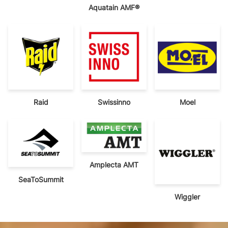
Aquatain AMF®
Raid
Swissinno
Moel
Amplecta AMT
SeaToSummit
Wiggler