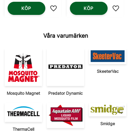
KÖP
KÖP
Lägg till i favoriter
Lägg til
Våra varumärken
SkeeterVac
Mosquito Magnet
Predator Dynamic
Smidge
ThermaCell