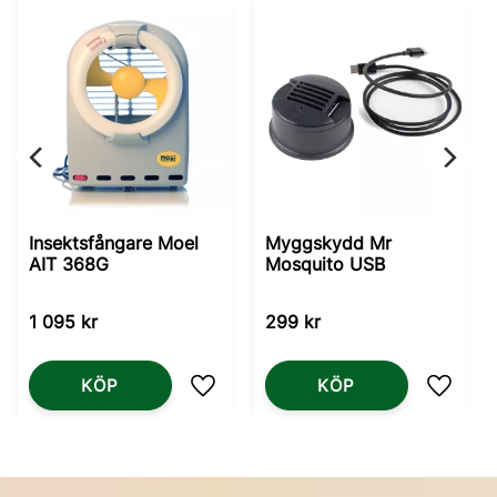
Insektsfångare Moel
Myggskydd Mr
AIT 368G
Mosquito USB
1 095
kr
299
kr
KÖP
KÖP
Lägg till i favoriter
Lägg til