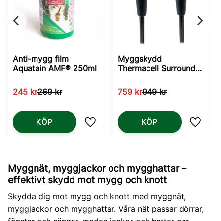
Anti-mygg film
Myggskydd
Aquatain AMF® 250ml
Thermacell Surround
2-pack
245
kr
269
kr
759
kr
949
kr
KÖP
KÖP
Lägg till i favoriter
Lägg til
Myggnät, myggjackor och mygghattar –
effektivt skydd mot mygg och knott
Skydda dig mot mygg och knott med myggnät,
myggjackor och mygghattar. Våra nät passar dörrar,
fönster och sängar, medan jackor och hattar ger