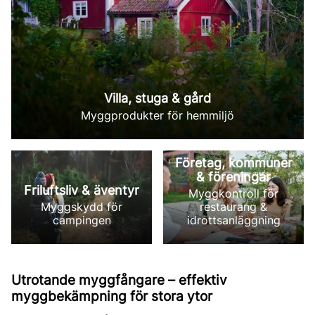
Villa, stuga & gård
Myggprodukter för hemmiljö
Företag, kommuner
& föreningar
Friluftsliv & äventyr
Myggkontroll för
Myggskydd för
restaurang &
campingen
idrottsanläggning
Utrotande myggfångare – effektiv
myggbekämpning för stora ytor