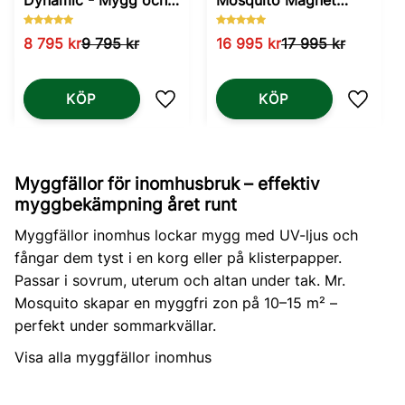
Dynamic - Mygg och
Mosquito Magnet
Knott
Executive
8 795
kr
9 795
kr
16 995
kr
17 995
kr
KÖP
KÖP
Lägg till i favoriter
Lägg til
Myggfällor för inomhusbruk – effektiv
myggbekämpning året runt
Myggfällor inomhus lockar mygg med UV-ljus och
fångar dem tyst i en korg eller på klisterpapper.
Passar i sovrum, uterum och altan under tak. Mr.
Mosquito skapar en myggfri zon på 10–15 m² –
perfekt under sommarkvällar.
Visa alla myggfällor inomhus