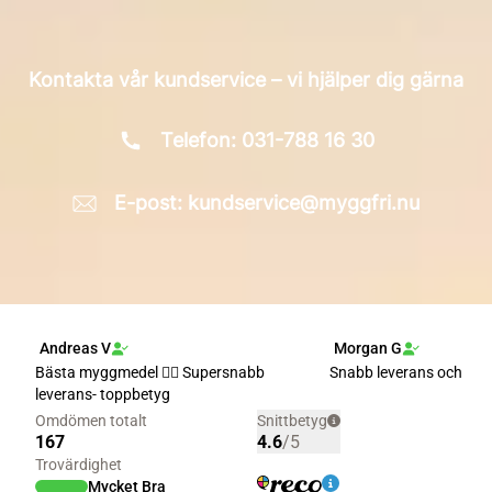
Kontakta vår kundservice – vi hjälper dig gärna
Telefon: 031-788 16 30
E-post: kundservice@myggfri.nu