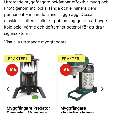
Utrotande myggfångare bekämpar effektivt mygg och
knott genom att locka, fånga och eliminera dem
permanent – innan de hinner lägga ägg. Dessa
maskiner imiterar mänsklig utandning genom att avge
koldioxid, värme och doftämnet octenol för att dra till
sig insekterna.
Visa alla utrotande myggfångare
FRAKTFRI
FRAKTFRI
10
%
6
%
Myggfångare Predator
Myggfångare