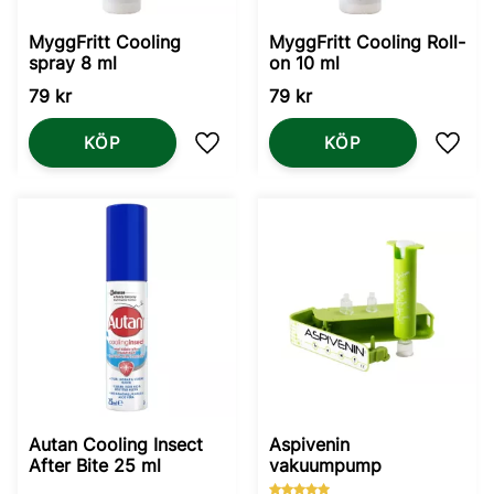
MyggFritt Cooling
MyggFritt Cooling Roll-
spray 8 ml
on 10 ml
79
kr
79
kr
KÖP
KÖP
Lägg till i favoriter
Lägg t
Autan Cooling Insect
Aspivenin
After Bite 25 ml
vakuumpump