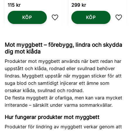
115
kr
299
kr
KÖP
KÖP
Lägg till i favoriter
Lägg t
Mot myggbett – förebygg, lindra och skydda
dig mot klåda
Produkter mot myggbett används när bett redan har
uppstått och klåda, rodnad eller svullnad behöver
lindras. Myggbett uppstår när myggan sticker för att
suga blod och samtidigt injicerar ett ämne som
orsakar klåda, svullnad och rodnad.
De flesta myggbett är ofarliga, men kan vara mycket
irriterande – särskilt under varma sommarkvällar.
Hur fungerar produkter mot myggbett
Produkter för lindring av myggbett verkar genom att