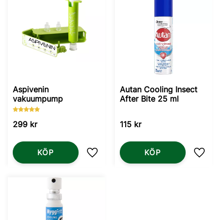
Aspivenin
Autan Cooling Insect
vakuumpump
After Bite 25 ml
299
kr
115
kr
KÖP
KÖP
Lägg till i favoriter
Lägg t