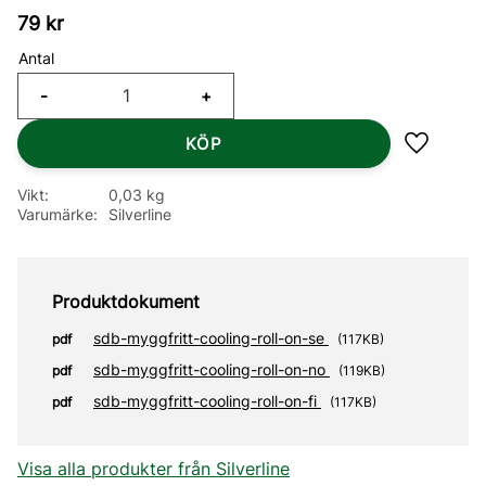
79
kr
Antal
-
+
KÖP
Lägg till
Vikt
0,03 kg
Varumärke
Silverline
Produktdokument
sdb-myggfritt-cooling-roll-on-se
pdf
117KB
sdb-myggfritt-cooling-roll-on-no
pdf
119KB
sdb-myggfritt-cooling-roll-on-fi
pdf
117KB
Visa alla produkter från Silverline