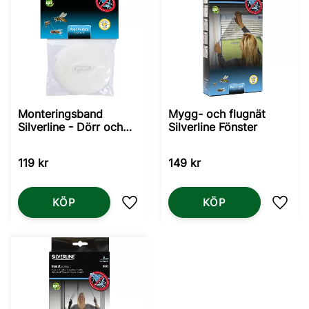
Monteringsband
Mygg- och flugnät
Silverline - Dörr och
Silverline Fönster
Fönsternät
119
kr
149
kr
KÖP
KÖP
Lägg till i favoriter
Lägg t