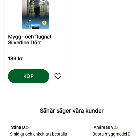
Mygg- och flugnät
Silverline Dörr
189
kr
KÖP
Lägg till i favoriter
Såhär säger våra kunder