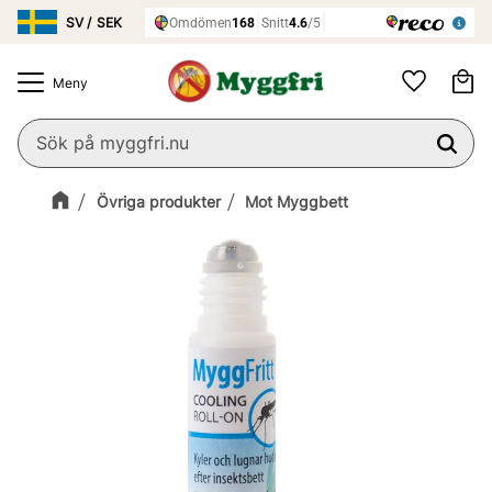
Meny
Ku
Favoriter
Övriga produkter
Mot Myggbett