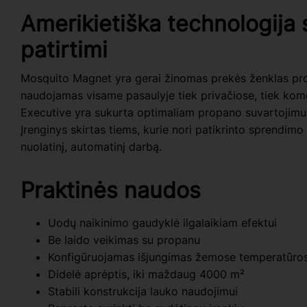
Amerikietiška technologija 
patirtimi
Mosquito Magnet yra gerai žinomas prekės ženklas prof
naudojamas visame pasaulyje tiek privačiose, tiek ko
Executive yra sukurta optimaliam propano suvartojimui i
Įrenginys skirtas tiems, kurie nori patikrinto sprendimo
nuolatinį, automatinį darbą.
Praktinės naudos
Uodų naikinimo gaudyklė ilgalaikiam efektui
Be laido veikimas su propanu
Konfigūruojamas išjungimas žemose temperatūro
Didelė aprėptis, iki maždaug 4000 m²
Stabili konstrukcija lauko naudojimui