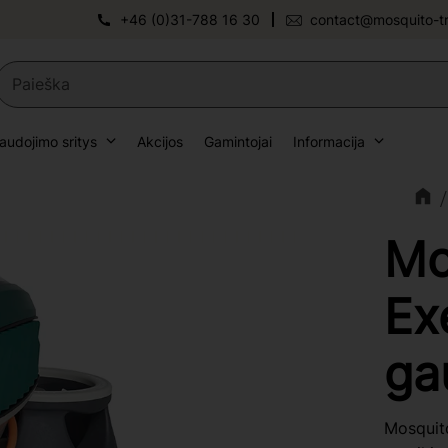
+46 (0)31-788 16 30
contact@mosquito-t
audojimo sritys
Akcijos
Gamintojai
Informacija
Mo
Ex
ga
Mosquito