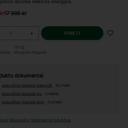
 jokios išorinės elektros energijos.
ta kaina:
Pradinė kaina:
kr
17 995
kr
+
PIRKTI
Pridėti 
18 kg
enklas
Mosquito Magnet
dukto dokumentai
executive-manual-swe.pdf
8.27MB
executive-manual-no
1.59MB
executive-manual-eng
5.87MB
visus Mosquito Magnet produktus