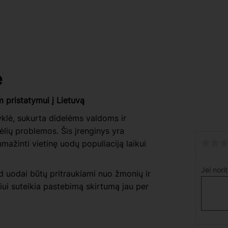
e
ristatymui į Lietuvą
klė, sukurta didelėms valdoms ir
mėlių problemos. Šis įrenginys yra
mažinti vietinę uodų populiaciją laikui
Jei nori
d uodai būtų pritraukiami nuo žmonių ir
iui suteikia pastebimą skirtumą jau per