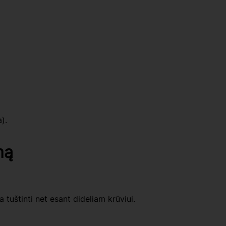
).
mą
 tuštinti net esant dideliam krūviui.