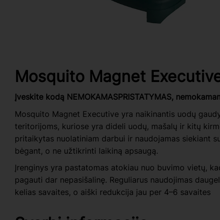
Mosquito Magnet Executiv
Įveskite kodą NEMOKAMASPRISTATYMAS, nemokamam p
Mosquito Magnet Executive yra naikinantis uodų gaudy
teritorijoms, kuriose yra dideli uodų, mašalų ir kitų kir
pritaikytas nuolatiniam darbui ir naudojamas siekiant su
bėgant, o ne užtikrinti laikiną apsaugą.
Įrenginys yra pastatomas atokiau nuo buvimo vietų, ka
pagauti dar nepasišalinę. Reguliarus naudojimas daugel
kelias savaites, o aiški redukcija jau per 4–6 savaites