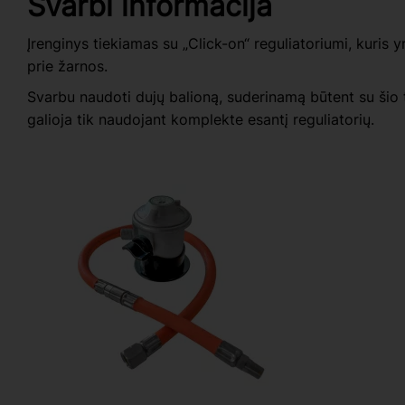
Svarbi informacija
Įrenginys tiekiamas su „Click-on“ reguliatoriumi, kuris yra
prie žarnos.
Svarbu naudoti dujų balioną, suderinamą būtent su šio t
galioja tik naudojant komplekte esantį reguliatorių.