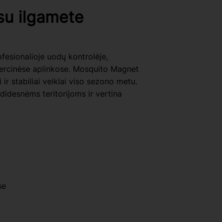
su ilgamete
esionalioje uodų kontrolėje,
mercinėse aplinkose. Mosquito Magnet
r stabiliai veiklai viso sezono metu.
 didesnėms teritorijoms ir vertina
se