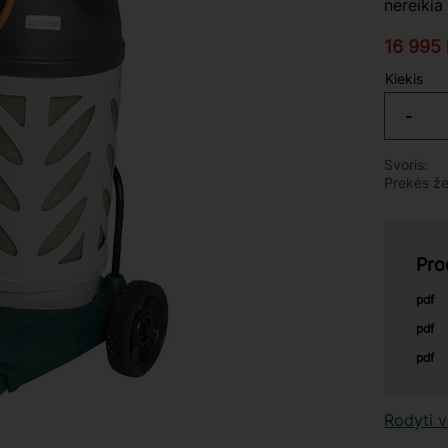
nereikia
Sumažin
16 995
Kiekis
-
Svoris
Prekės ž
Pro
pdf
pdf
pdf
Rodyti 