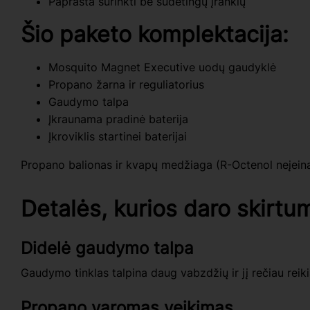
Paprasta surinkti be sudėtingų įrankių
Šio paketo komplektacija:
Mosquito Magnet Executive uodų gaudyklė
Propano žarna ir reguliatorius
Gaudymo talpa
Įkraunama pradinė baterija
Įkroviklis startinei baterijai
Propano balionas ir kvapų medžiaga (R-Octenol neįeina
Detalės, kurios daro skirtu
Didelė gaudymo talpa
Gaudymo tinklas talpina daug vabzdžių ir jį rečiau reikia
Propano varomas veikimas