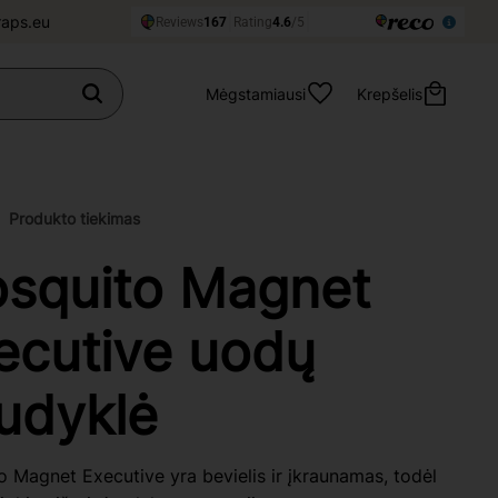
raps.eu
Mėgstamiausi
Krepšelis
Produkto tiekimas
squito Magnet
ecutive uodų
udyklė
 Magnet Executive yra bevielis ir įkraunamas, todėl