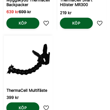
Backpacker
Hölster MR300
639
kr
699
kr
219
kr
KÖP
KÖP
Lägg till i favoriter
Lägg t
ThermaCell Multifäste
399
kr
KÖP