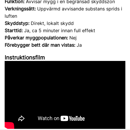
Funktion:
Avvisar mygg i en begränsad skyddszon
Verkningssätt:
Uppvärmd avvisande substans sprids i
luften
Skyddstyp:
Direkt, lokalt skydd
Starttid:
Ja, ca 5 minuter innan full effekt
Påverkar myggpopulationen:
Nej
Förebygger bett där man vistas:
Ja
Instruktionsfilm