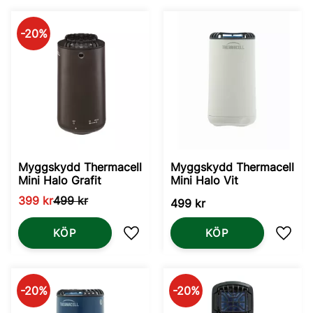
20
%
Myggskydd Thermacell
Myggskydd Thermacell
Mini Halo Grafit
Mini Halo Vit
399
kr
499
kr
499
kr
KÖP
KÖP
Lägg till i favoriter
Lägg t
20
%
20
%