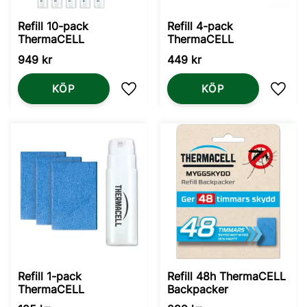
Refill 10-pack
Refill 4-pack
ThermaCELL
ThermaCELL
949
kr
449
kr
KÖP
KÖP
Lägg till i favoriter
Lägg t
Refill 1-pack
Refill 48h ThermaCELL
ThermaCELL
Backpacker