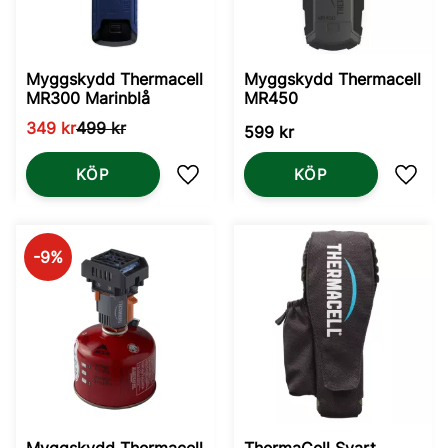
Myggskydd Thermacell
Myggskydd Thermacell
MR300 Marinblå
MR450
349
kr
499
kr
599
kr
KÖP
KÖP
Lägg till i favoriter
Lägg t
9
%
Myggskydd Thermacell
ThermaCell Svart