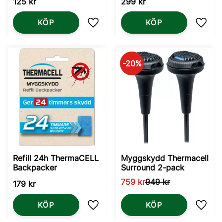
125
kr
299
kr
KÖP
KÖP
Lägg till i favoriter
Lägg t
20
%
Refill 24h ThermaCELL
Myggskydd Thermacell
Backpacker
Surround 2-pack
759
kr
949
kr
179
kr
KÖP
KÖP
Lägg till i favoriter
Lägg t