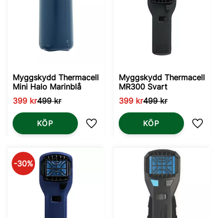
Myggskydd Thermacell
Myggskydd Thermacell
Mini Halo Marinblå
MR300 Svart
399
kr
499
kr
399
kr
499
kr
KÖP
KÖP
Lägg till i favoriter
Lägg t
30
%