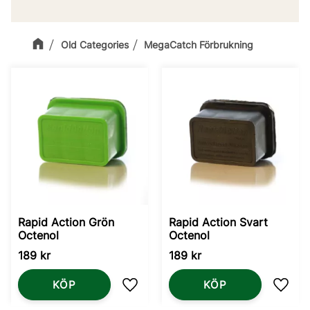
Old Categories
MegaCatch Förbrukning
Rapid Action Grön
Rapid Action Svart
Octenol
Octenol
189
kr
189
kr
KÖP
KÖP
Lägg till i favoriter
Lägg t