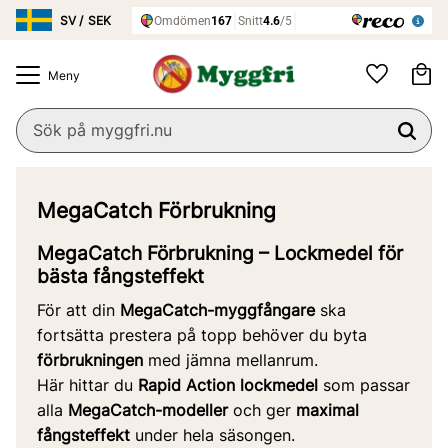
Meny
Ku
Favoriter
MegaCatch Förbrukning
MegaCatch Förbrukning – Lockmedel för
bästa fångsteffekt
För att din
MegaCatch-myggfångare
ska
fortsätta prestera på topp behöver du byta
förbrukningen
med jämna mellanrum.
Här hittar du
Rapid Action lockmedel
som passar
alla
MegaCatch-modeller
och ger
maximal
fångsteffekt
under hela säsongen.