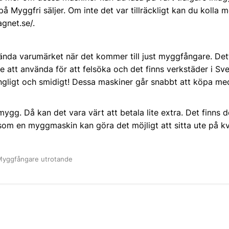
Myggfri säljer. Om inte det var tillräckligt kan du kolla m
gnet.se/
.
ända varumärket när det kommer till just myggfångare. Det
ide att använda för att felsöka och det finns verkstäder i Sv
ängligt och smidigt! Dessa maskiner går snabbt att köpa me
ygg. Då kan det vara värt att betala lite extra. Det finns
tersom en myggmaskin kan göra det möjligt att sitta ute på kv
yggfångare utrotande