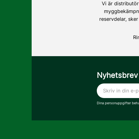
Vi är distributö
myggbekämpning
reservdelar, sker
Ri
Nyhetsbrev
Dina personuppgifter beha