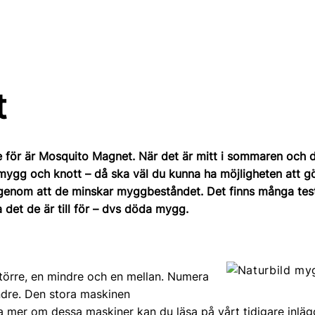
t
 för är Mosquito Magnet. När det är mitt i sommaren och du
 mygg och knott – då ska väl du kunna ha möjligheten att gö
 genom att de minskar myggbeståndet. Det finns många tes
 det de är till för – dvs döda mygg.
törre, en mindre och en mellan. Numera
ndre. Den stora maskinen
äsa mer om dessa maskiner kan du läsa på vårt
tidigare inlä