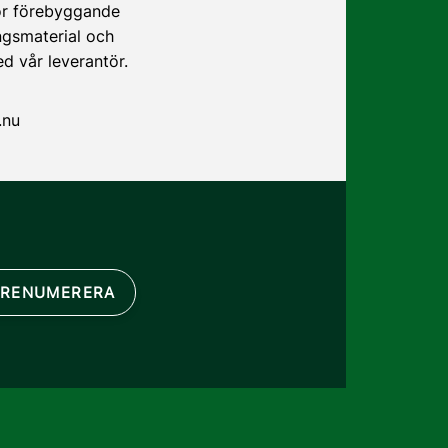
 för förebyggande
ngsmaterial och
ed vår leverantör.
.nu
RENUMERERA