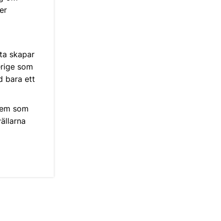
er
ta skapar
erige som
d bara ett
 dem som
ällarna