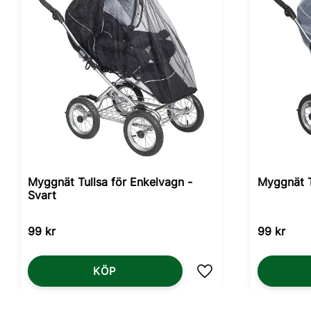
Myggnät Tullsa för Enkelvagn -
Myggnät T
Svart
99
kr
99
kr
KÖP
Lägg till i favoriter