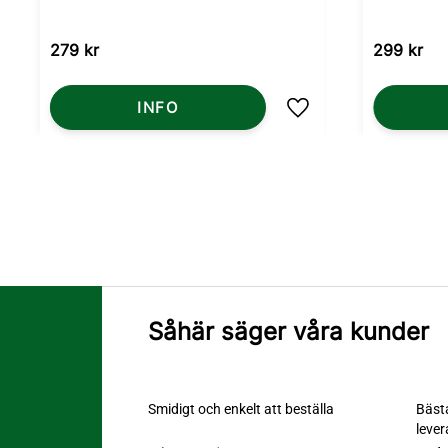
279
kr
299
kr
INFO
Lägg till i favoriter
Såhär säger våra kunder