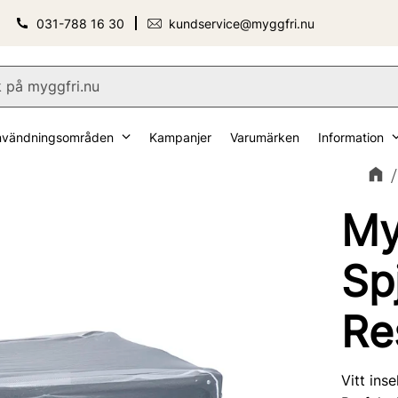
031-788 16 30
kundservice@myggfri.nu
nvändningsområden
Kampanjer
Varumärken
Information
My
Sp
Re
Vitt ins