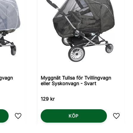
ngvagn
Myggnät Tullsa för Tvillingvagn
eller Syskonvagn - Svart
129
kr
KÖP
Lägg till i favoriter
Lägg til