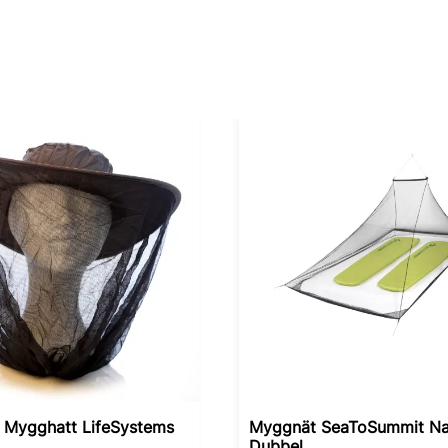
h Mygghatt LifeSystems
Myggnät SeaToSummit Na
Dubbel