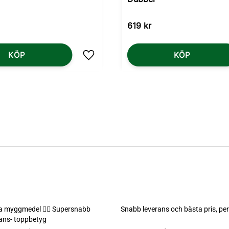
619
kr
KÖP
KÖP
Lägg till i favoriter