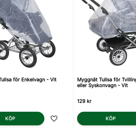
ullsa för Enkelvagn - Vit
Myggnät Tullsa för Tvilli
eller Syskonvagn - Vit
129
kr
KÖP
KÖP
Lägg till i favoriter