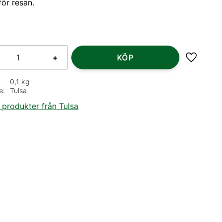
för resan.
+
KÖP
Lägg till
0,1 kg
e
Tulsa
a produkter från Tulsa