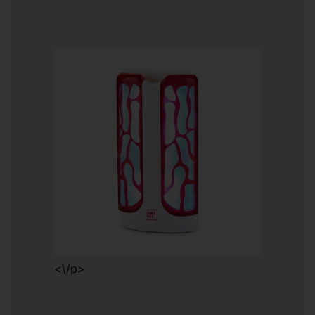
<\/p>