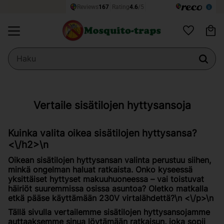
Os
Valikko
Suosikit
Vertaile sisätilojen hyttysansoja
Kuinka valita oikea sisätilojen hyttysansa?
<\/h2>\n
Oikean sisätilojen hyttysansan valinta perustuu siihen,
minkä ongelman haluat ratkaista. Onko kyseessä
yksittäiset hyttyset makuuhuoneessa – vai toistuvat
häiriöt suuremmissa osissa asuntoa? Oletko matkalla
etkä pääse käyttämään 230V virtalähdettä?\n <\/p>\n
Tällä sivulla vertailemme sisätilojen hyttysansojamme
auttaaksemme sinua löytämään ratkaisun, joka sopii