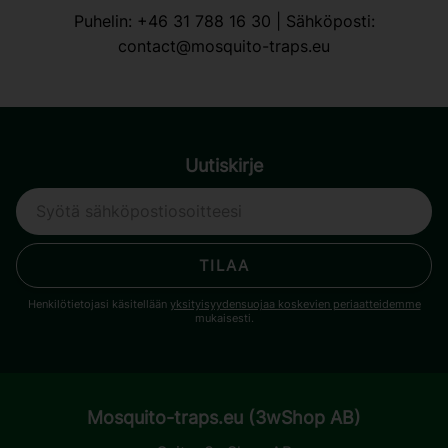
Puhelin:
+46 31 788 16 30
| Sähköposti:
contact@mosquito-traps.eu
Uutiskirje
TILAA
Henkilötietojasi käsitellään
yksityisyydensuojaa koskevien periaatteidemme
mukaisesti.
Mosquito-traps.eu (3wShop AB)