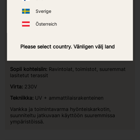
Sverige
Österreich
<\/p>
Please select country. Vänligen välj land
Moel AIT 368G
Sopii kohteisiin:
Ravintolat, toimistot, suuremmat
lasitetut terassit
Virta:
230V
Tekniikka:
UV + ammattilaisrakenteinen
Vankka ja toimintavarma hyönteiskarkotin,
suunniteltu jatkuvaan käyttöön suuremmissa
ympäristöissä.