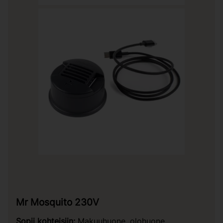
Mr Mosquito 230V
Sopii kohteisiin:
Makuuhuone, olohuone