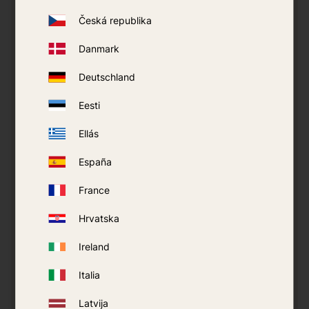
Česká republika
Danmark
Deutschland
Eesti
<\/p>
Ellás
España
France
Swissinno Mini LED 3W
Hrvatska
Sopii kohteisiin:
Makuuhuone, pienempi toimisto,
varasto
Ireland
Virta:
230V
Italia
Tekniikka:
UV-LED + sähköritilä (zapper)
Latvija