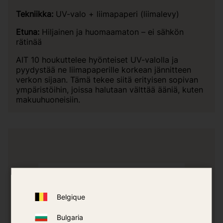
Tekniikka:
UV-valo + liimapaperi (liimalevy)
Etuna:
Hiljainen ja huomaamaton – ei sähkön
rätinää
AIT 10 houkuttelee hyönteiset UV-valolla ja
pyydystää ne liimapaperille korkean jännitteen
verkon sijaan. Tämä tekee siitä erityisen sopivan
ympäristöihin, joissa halutaan välttää ääniä, kuten
makuuhuoneisiin.
Belgique
Bulgaria