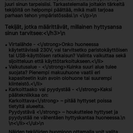
juuri sinun tarpeisiisi. Tarkastelemalla joitakin tärkeitä
tekijöitä on helpompi päättää, mikä malli tarjoaa
parhaan tehon ympäristössäsi.\n <\/p>\n
Tekijät, jotka määrittävät, millainen hyttysansa
sinun tarvitsee:<\/h3>\n
Virtalähde - <\/strong>Onko huoneessa
käytettävissä 230V, vai tarvitsetko paristokäyttöisen
tai USB-käyttöisen ratkaisun? Valinta vaikuttaa sekä
sijoitteluun että käyttötarkoitukseen.<\/li>
Vaikutusalue - <\/strong>Kuinka suuri alue tulee
suojata? Pienempi makuuhuone vaatii eri
kapasiteetin kuin avoin olohuone tai suurempi
kiinteistö.<\/li>
Karkoittaako vai pyydystää - <\/strong>Kaksi
päätekniikkaa on:
Karkoittava
<\/strong> – pitää hyttyset poissa
tietyltä alueelta.
Pyydystävä
<\/strong> – houkuttelee hyttyset ja
pyydystää ne vähentäen hyttyskantaa huoneessa.\n
\n<\/li><\/ul>\n
Näiden tekijöiden huomioon ottamalla voit valita