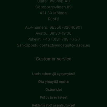
Osite:
3wShop AB
Göteborgsvägen 89
431 30 Mölndal
Ruotsi
ALV-numero: SE556782640801
Avattu: 08:30-19:00
Puhelin: +46 (0)31 788 16 30
Sähköposti:
contact@mosquito-traps.eu
Customer service
Usein esitettyjä kysymyksiä
Ota yhteyttä meihin
Ostoehdot
Policy ja evästeet
Reklamaatiot ja palautukset