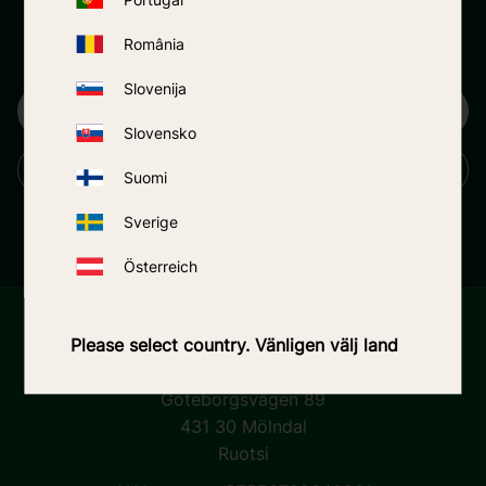
Portugal
România
Uutiskirje
Slovenija
Slovensko
TILAA
Suomi
Henkilötietojasi käsitellään
yksityisyydensuojaa koskevien periaatteidemme
Sverige
mukaisesti.
Österreich
Mosquito-traps.eu (3wShop AB)
Please select country. Vänligen välj land
Osite:
3wShop AB
Göteborgsvägen 89
431 30 Mölndal
Ruotsi