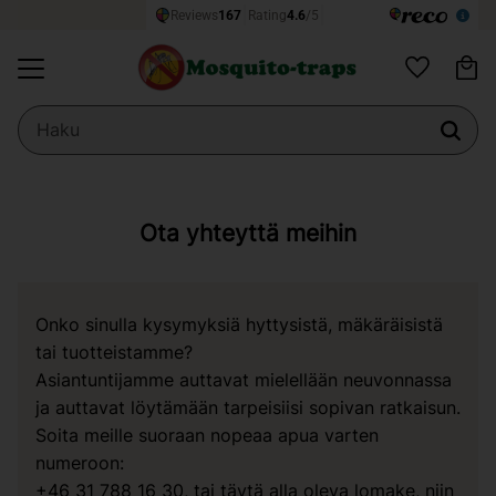
Os
Valikko
Suosikit
Ota yhteyttä meihin
Onko sinulla kysymyksiä hyttysistä, mäkäräisistä
tai tuotteistamme?
Asiantuntijamme auttavat mielellään neuvonnassa
ja auttavat löytämään tarpeisiisi sopivan ratkaisun.
Soita meille suoraan nopeaa apua varten
numeroon:
+46 31 788 16 30
, tai täytä alla oleva lomake, niin