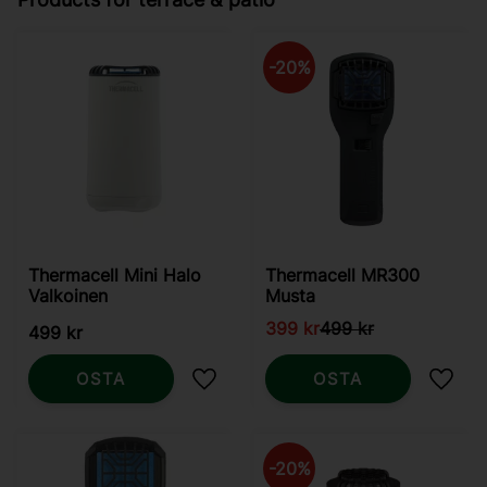
20
%
Thermacell Mini Halo
Thermacell MR300
Valkoinen
Musta
399
kr
499
kr
499
kr
OSTA
OSTA
Lisää suosikiksi
Lisää
20
%