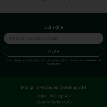
Uutiskirje
TILAA
Henkilötietojasi käsitellään
yksityisyydensuojaa koskevien periaatteidemme
mukaisesti.
Mosquito-traps.eu (3wShop AB)
Osite:
3wShop AB
Göteborgsvägen 89