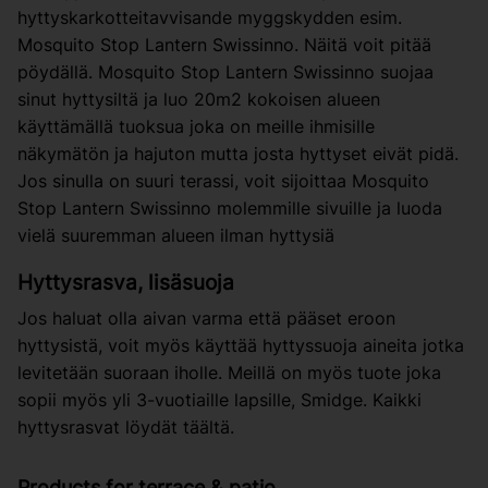
hyttyskarkotteitavvisande myggskydden esim.
Mosquito Stop Lantern Swissinno. Näitä voit pitää
pöydällä. Mosquito Stop Lantern Swissinno suojaa
sinut hyttysiltä ja luo 20m2 kokoisen alueen
käyttämällä tuoksua joka on meille ihmisille
näkymätön ja hajuton mutta josta hyttyset eivät pidä.
Jos sinulla on suuri terassi, voit sijoittaa Mosquito
Stop Lantern Swissinno molemmille sivuille ja luoda
vielä suuremman alueen ilman hyttysiä
Hyttysrasva, lisäsuoja
Jos haluat olla aivan varma että pääset eroon
hyttysistä, voit myös käyttää hyttyssuoja aineita jotka
levitetään suoraan iholle. Meillä on myös tuote joka
sopii myös yli 3-vuotiaille lapsille, Smidge. Kaikki
hyttysrasvat löydät täältä.
Products for terrace & patio