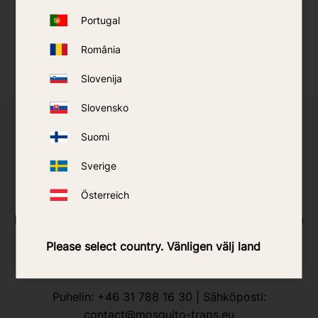
Portugal
România
Slovenija
Slovensko
Suomi
Haluaisitko ryhtyä valittujen tuotteiden
jälleenmyyjäksi?
Sverige
Tarjoamme pienemmille jälleenmyyjille pääsyn
Österreich
Predator-, SkeeterVac- ja AMT-tuotteisiin. Myynti
hoidetaan kauttamme yhteistyössä toimittajan kanssa
ja se sisältää kulutustarvikkeet ja varaosat. Ota
Please select country. Vänligen välj land
yhteyttä saadaksesi lisätietoja tai ajantasaisen
hinnaston.
Puhelin:
+46 31 788 16 30
| Sähköposti:
contact@mosquito-traps.eu