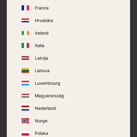
France
Hrvatska
Smidge Hyttysvoide
Bushman
Ireland
Hyttyskarkoite Spray
Italia
99
kr
149
kr
105
kr
149
kr
Latvija
OSTA
OSTA
Lisää suosikiksi
Lisää
Lietuva
Luxembourg
Mitä asiakkaamme sanovat
Magyarország
Nederland
Norge
Polska