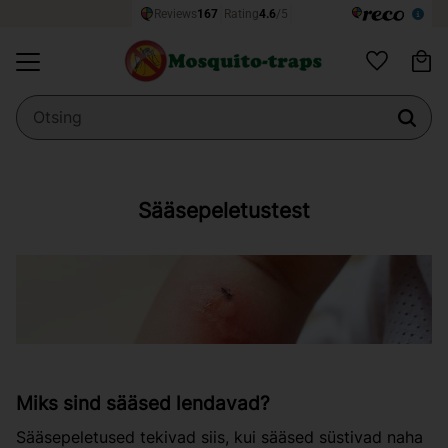
Os
Menüü
Lemmikud
Sääsepeletustest
Miks sind sääsed lendavad?
Sääsepeletused tekivad siis, kui sääsed süstivad naha