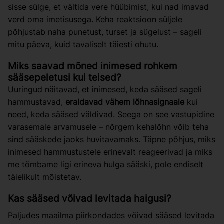
sisse sülge, et vältida vere hüübimist, kui nad imavad
verd oma imetisusega. Keha reaktsioon süljele
põhjustab naha punetust, turset ja sügelust – sageli
mitu päeva, kuid tavaliselt täiesti ohutu.
Miks saavad mõned inimesed rohkem
sääsepeletusi kui teised?
Uuringud näitavad, et inimesed, keda sääsed sageli
hammustavad,
eraldavad vähem lõhnasignaale
kui
need, keda sääsed väldivad. Seega on see vastupidine
varasemale arvamusele – nõrgem kehalõhn võib teha
sind sääskede jaoks huvitavamaks. Täpne põhjus, miks
inimesed hammustustele erinevalt reageerivad ja miks
me tõmbame ligi erineva hulga sääski, pole endiselt
täielikult mõistetav.
Kas sääsed võivad levitada haigusi?
Paljudes maailma piirkondades võivad sääsed levitada