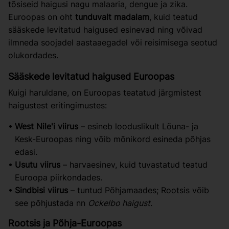
tõsiseid haigusi nagu malaaria, dengue ja zika.
Euroopas on oht
tunduvalt madalam
, kuid teatud
sääskede levitatud haigused esinevad ning võivad
ilmneda soojadel aastaaegadel või reisimisega seotud
olukordades.
Sääskede levitatud haigused Euroopas
Kuigi haruldane, on Euroopas teatatud järgmistest
haigustest eritingimustes:
West Nile'i viirus
– esineb looduslikult Lõuna- ja
Kesk-Euroopas ning võib mõnikord esineda põhjas
edasi.
Usutu viirus
– harvaesinev, kuid tuvastatud teatud
Euroopa piirkondades.
Sindbisi viirus
– tuntud Põhjamaades; Rootsis võib
see põhjustada nn
Ockelbo haigust
.
Rootsis ja Põhja-Euroopas