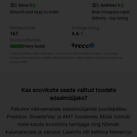
Kas sooviksite saada valitud toodete
edasimüüjaks?
Pakume väiksematele edasimüüjatele juurdepääsu
Predator, SkeeterVac ja AMT toodetele. Müük toimub
meie kaudu koostöös tarnijaga ning hõlmab
kulumaterjale ja varuosi. Lisainfo või kehtiva hinnakirja