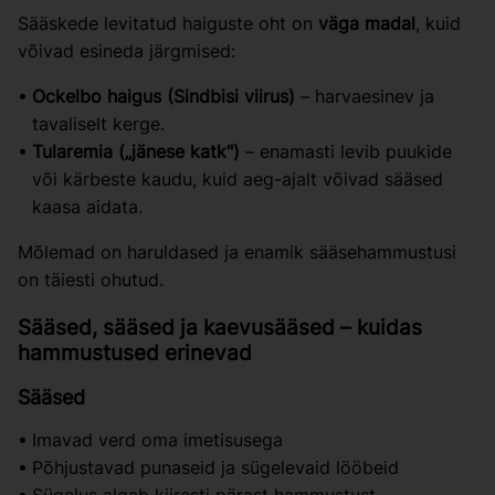
Sääskede levitatud haiguste oht on
väga madal
, kuid
võivad esineda järgmised:
Ockelbo haigus (Sindbisi viirus)
– harvaesinev ja
tavaliselt kerge.
Tularemia („jänese katk")
– enamasti levib puukide
või kärbeste kaudu, kuid aeg-ajalt võivad sääsed
kaasa aidata.
Mõlemad on haruldased ja enamik sääsehammustusi
on täiesti ohutud.
Sääsed, sääsed ja kaevusääsed – kuidas
hammustused erinevad
Sääsed
Imavad verd oma imetisusega
Põhjustavad punaseid ja sügelevaid lööbeid
Sügelus algab kiiresti pärast hammustust