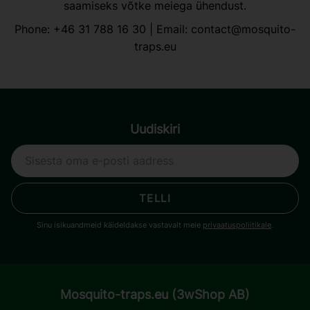
saamiseks võtke meiega ühendust.
Phone:
+46 31 788 16 30
| Email:
contact@mosquito-
traps.eu
Uudiskiri
TELLI
Sinu isikuandmeid käideldakse vastavalt meie
privaatuspoliitikale
.
Mosquito-traps.eu (3wShop AB)